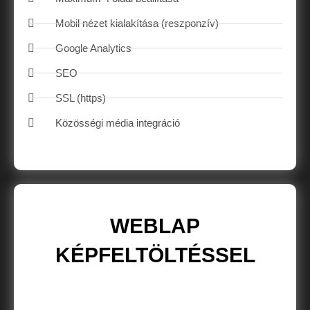
Mobil nézet kialakítása (reszponzív)
Google Analytics
SEO
SSL (https)
Közösségi média integráció
WEBLAP
KÉPFELTÖLTÉSSEL