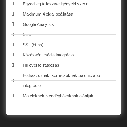
Egyedileg fejlesztve igényeid szerint
Maximum 4 oldal beállítása
Google Analytics
SEO
SSL (https)
Közösségi média integráció
Hírlevél feliratkozás
Fodrászoknak, körmösöknek Salonic app
integráció
Moteleknek, vendégházaknak ajánljuk