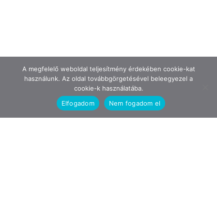
A megfelelő weboldal teljesítmény érdekében cookie-kat
használunk. Az oldal továbbgörgetésével beleegyezel a
cookie-k használatába.
Elfogadom
Nem fogadom el