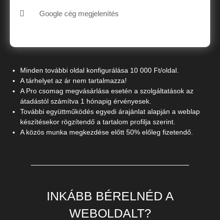
Google cég megjelenítés
Minden további oldal konfigurálása 10 000 Ft/oldal.
A tárhelyet az ár nem tartalmazza!
A Pro csomag megvásárlása esetén a szolgáltatások az
átadástól számítva 1 hónapig érvényesek.
További együttműködés egyedi árajánlat alapján a weblap
készítésekor rögzítendő a tartalom profilja szerint.
A közös munka megkezdése előtt 50% előleg fizetendő.
INKÁBB BÉRELNÉD A
WEBOLDALT?