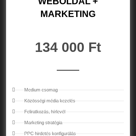
WEBOLDAL +
MARKETING
134 000 Ft
Medium csomag
Közösségi média kezelés
Feliratkozás, hírlevél
Marketing stratégia
PPC hirdetés konfigurálás