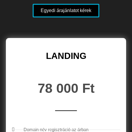
Egyedi árajánlatot kérek
LANDING
78 000 Ft
Domain név regisztráció az árban