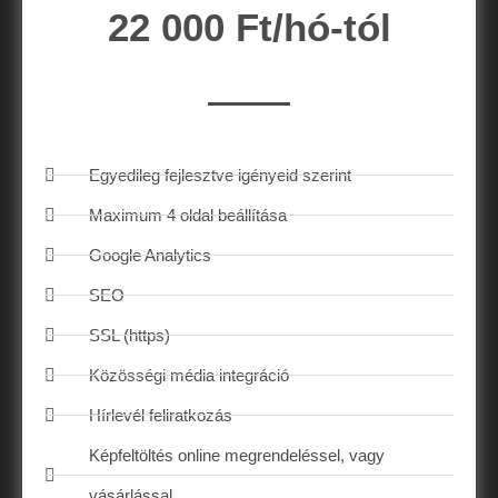
22 000 Ft/hó-tól
Egyedileg fejlesztve igényeid szerint
Maximum 4 oldal beállítása
Google Analytics
SEO
SSL (https)
Közösségi média integráció
Hírlevél feliratkozás
Képfeltöltés online megrendeléssel, vagy
vásárlással