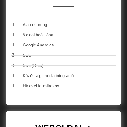
Alap csomag
5 oldal beállítása
Google Analytics
SEO
SSL (https)
Közösségi média integráció
Hírlevél feliratkozás