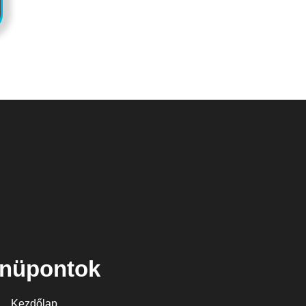
nüpontok
Kezdőlap