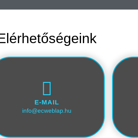
Elérhetőségeink
E-MAIL
info@ecweblap.hu